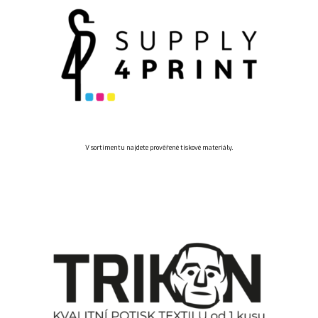
V sortimentu najdete prověřené tiskové materiály.