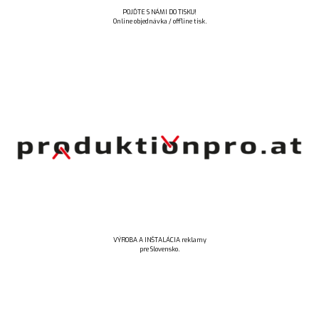
POJĎTE S NÁMI DO TISKU!
Online objednávka / offline tisk.
VÝROBA A INŠTALÁCIA reklamy
pre Slovensko.