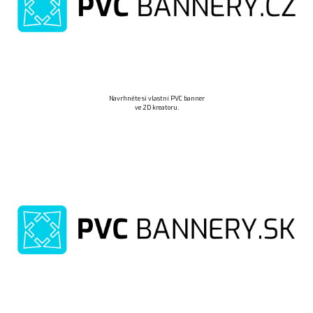
Navrhněte si vlastní PVC banner
ve 2D kreatoru.