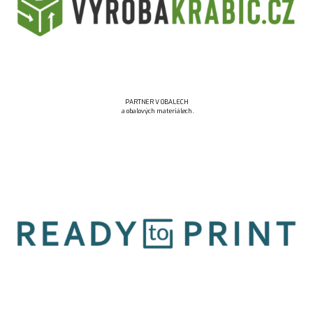
PARTNER V OBALECH
a obalových materiálech.