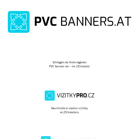
Schlagen sie ihren eigenen
PVC banner vor – im 2D kreator.
Navrhněte si vlastní vizitky
ve 2D kreatoru.