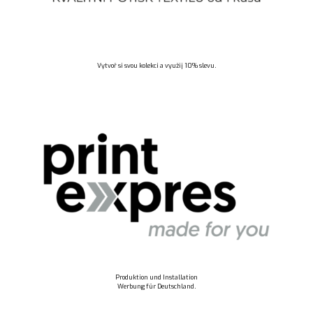
Vytvoř si svou kolekci a využij 10% slevu.
Produktion und Installation
Werbung für Deutschland.