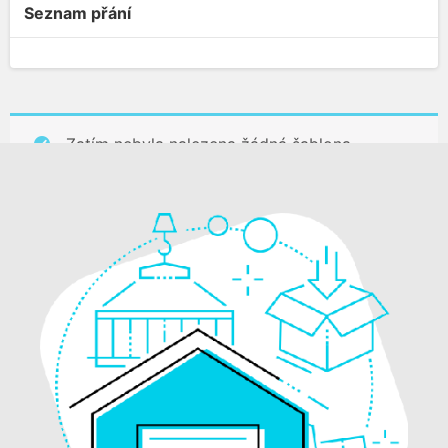
Seznam přání
Zatím nebyla nalezena žádná šablona.