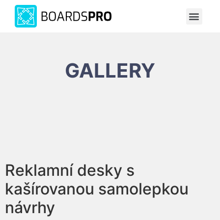
Spustit vi
Grafické práce
Zasaď strom
GALLERY
Reklamní desky s
kašírovanou samolepkou
návrhy